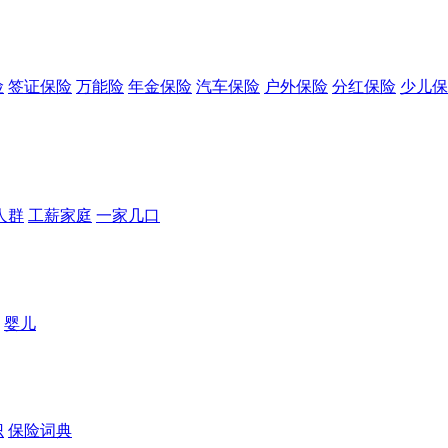
险
签证保险
万能险
年金保险
汽车保险
户外保险
分红保险
少儿保
人群
工薪家庭
一家几口
婴儿
识
保险词典