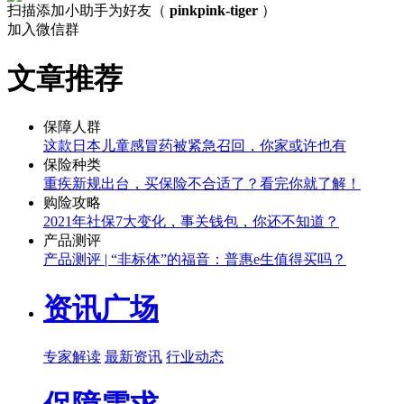
扫描添加小助手为好友（
pinkpink-tiger
）
加入微信群
文章推荐
保障人群
这款日本儿童感冒药被紧急召回，你家或许也有
保险种类
重疾新规出台，买保险不合适了？看完你就了解！
购险攻略
2021年社保7大变化，事关钱包，你还不知道？
产品测评
产品测评 | “非标体”的福音：普惠e生值得买吗？
资讯广场
专家解读
最新资讯
行业动态