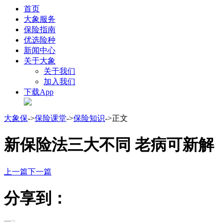
首页
大象服务
保险指南
优选险种
新闻中心
关于大象
关于我们
加入我们
下载App
大象保
->
保险课堂
->
保险知识
->正文
新保险法三大不同 老病可新解
上一篇
下一篇
分享到：