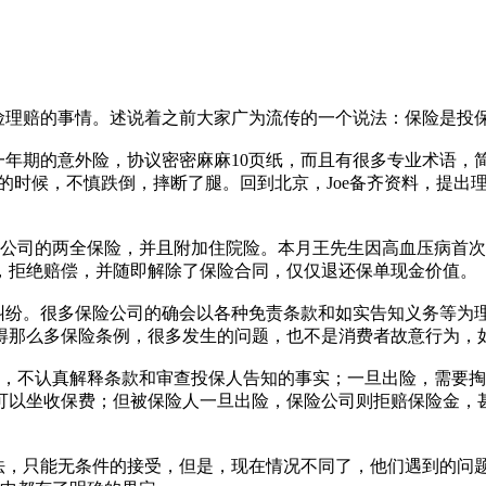
保险理赔的事情。述说着之前大家广为流传的一个说法：保险
年期的意外险，协议密密麻麻10页纸，而且有很多专业术语，简
雪的时候，不慎跌倒，摔断了腿。回到北京，Joe备齐资料，提
司的两全保险，并且附加住院险。本月王先生因高血压病首次
知，拒绝赔偿，并随即解除了保险合同，仅仅退还保单现金
纠纷。很多保险公司的确会以各种免责条款和如实告知义务等为
懂得那么多保险条例，很多发生的问题，也不是消费者故意行
不认真解释条款和审查投保人告知的事实；一旦出险，需要掏
可以坐收保费；但被保险人一旦出险，保险公司则拒赔保险金，
法，只能无条件的接受，但是，现在情况不同了，他们遇到的问题