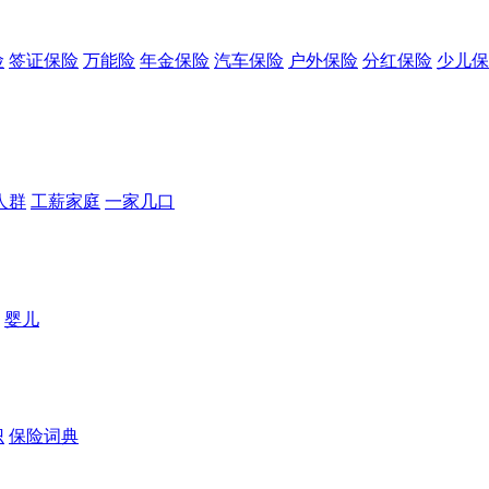
险
签证保险
万能险
年金保险
汽车保险
户外保险
分红保险
少儿保
人群
工薪家庭
一家几口
婴儿
识
保险词典