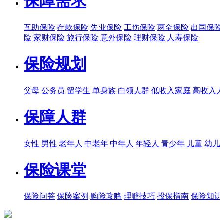
保障需求
互助保险
存款保险
失业保险
工伤保险
两全保险
出国保
险
家财保险
旅行保险
意外保险
理财保险
人寿保险
保险规划
父母
公务员
留学生
单身族
白领人群
低收入家庭
高收入
保障人群
女性
男性
老年人
中老年
中年人
年轻人
青少年
儿童
幼儿
保险课堂
保险问答
保险案例
购险攻略
理赔技巧
投保指南
保险知